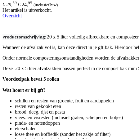
50
95
€ 29,
€ 24,
(inclusief btw)
Het artikel is uitverkocht.
Overzicht
Productomschrijving:
20 x 5 liter volledig afbreekbare en compostee
Wanneer de afvalzak vol is, kan deze direct in je gft-bak. Hierdoor he
Onder normale composteringsomstandigheden worden de afvalzakken bi
Deze 20 x 5 liter afvalzakken passen perfect in de compost bak mini 5
Voordeelpak bevat 5 rollen
Wat hoort er bij gft?
schillen en resten van groente, fruit en aardappelen
resten van gekookt eten
brood, deeg, rijst en pasta
vlees- en visresten (inclusief graten, schelpen en botjes)
pinda- en notendoppen
eierschalen
losse thee en koffiedik (zonder het zakje of filter)