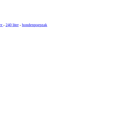
er
-
240 liter
-
hondenpoepzak