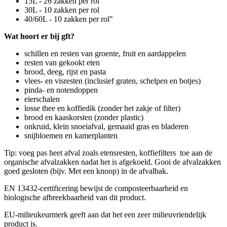
15L - 26 zakken per rol
30L - 10 zakken per rol
40/60L - 10 zakken per rol"
Wat hoort er bij gft?
schillen en resten van groente, fruit en aardappelen
resten van gekookt eten
brood, deeg, rijst en pasta
vlees- en visresten (inclusief graten, schelpen en botjes)
pinda- en notendoppen
eierschalen
losse thee en koffiedik (zonder het zakje of filter)
brood en kaaskorsten (zonder plastic)
onkruid, klein snoeiafval, gemaaid gras en bladeren
snijbloemen en kamerplanten
Tip: voeg pas heet afval zoals etensresten, koffiefilters toe aan de
organische afvalzakken nadat het is afgekoeld. Gooi de afvalzakken
goed gesloten (bijv. Met een knoop) in de afvalbak.
EN 13432-certificering bewijst de composteerbaarheid en
biologische afbreekbaarheid van dit product.
EU-milieukeurmerk geeft aan dat het een zeer milieuvriendelijk
product is.