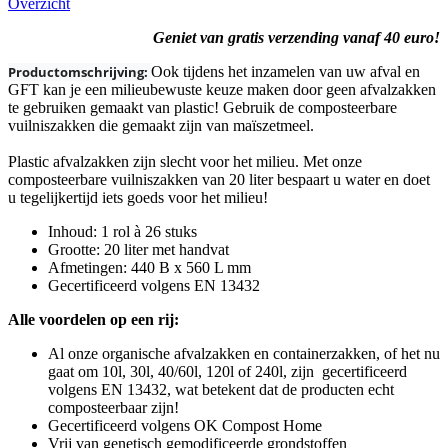
Overzicht
Geniet van gratis verzending vanaf 40 euro!
Productomschrijving:
Ook tijdens het inzamelen van uw afval en
GFT kan je een milieubewuste keuze maken door geen afvalzakken
te gebruiken gemaakt van plastic! Gebruik de composteerbare
vuilniszakken die gemaakt zijn van maïszetmeel.
Plastic afvalzakken zijn slecht voor het milieu. Met onze
composteerbare vuilniszakken van 20 liter bespaart u water en doet
u tegelijkertijd iets goeds voor het milieu!
Inhoud: 1 rol à 26 stuks
Grootte: 20 liter met handvat
Afmetingen: 440 B x 560 L mm
Gecertificeerd volgens EN 13432
Alle voordelen op een rij:
Al onze organische afvalzakken en containerzakken, of het nu
gaat om 10l, 30l, 40/60l, 120l of 240l, zijn gecertificeerd
volgens EN 13432, wat betekent dat de producten echt
composteerbaar zijn!
Gecertificeerd volgens OK Compost Home
Vrij van genetisch gemodificeerde grondstoffen