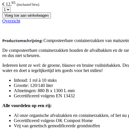
95
€ 12,
(inclusief btw)
Voeg toe aan winkelwagen
Overzicht
Productomschrijving:
Composteerbare containerzakken van maïszetme
De composteerbare containerzakken houden de afvalbakken en de rand
en dus niet scheuren.
Iedereen kent ze wel: de groene, blauwe en bruine vuilnisbakken. Deze
water en doet u tegelijkertijd iets goeds voor het milieu!
Inhoud: 1 rol à 10 stuks
Grootte: 120/140 liter
Afmetingen: 880 B x 1300 L mm
Gecertificeerd volgens EN 13432
Alle voordelen op een rij:
Al onze organische afvalzakken en containerzakken, of het nu g
Gecertificeerd volgens OK Compost Home
Vrij van genetisch gemodificeerde grondstoffen