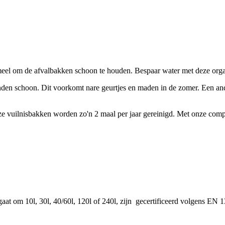
el om de afvalbakken schoon te houden. Bespaar water met deze orga
en schoon. Dit voorkomt nare geurtjes en maden in de zomer. Een ande
 vuilnisbakken worden zo'n 2 maal per jaar gereinigd. Met onze compost
aat om 10l, 30l, 40/60l, 120l of 240l, zijn gecertificeerd volgens EN 